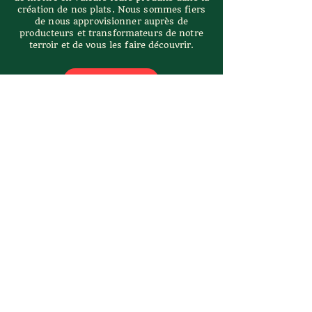
création de nos plats. Nous sommes fiers
de nous approvisionner auprès de
producteurs et transformateurs de notre
terroir et de vous les faire découvrir.
Voir Menu
163 RUE SAINT-EUSTACHE,
SAINT-EUSTACHE (QC) J7R 2L5
restaurant@legeraldine.ca
450 472-4441